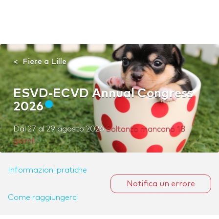
Fiere a Lille
ESVD-ECVD Annual Congress
2026
Dal
27
al
29 agosto 2026
Soltanto mancano 18
giorni!
Informazioni pratiche
Notifica un errore
Come raggiungerci