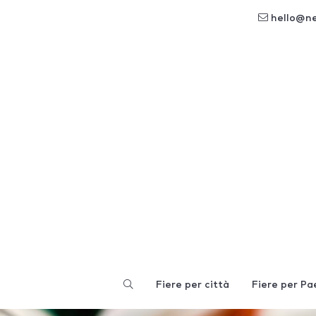
hello@n
Fiere per città
Fiere per Pa