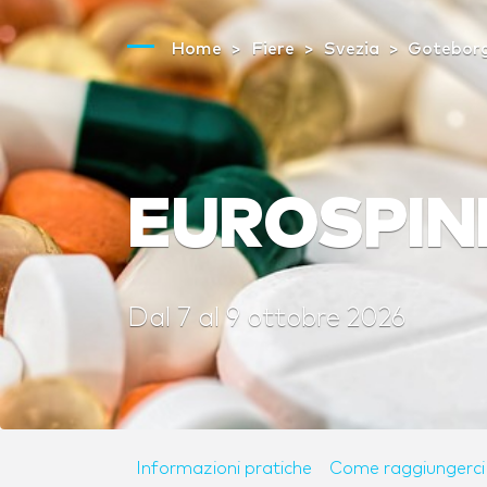
Home
Fiere
Svezia
Gotebor
EUROSPIN
Dal
7
al
9 ottobre 2026
Informazioni pratiche
Come raggiungerci