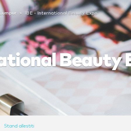
 Lumpur
IBE - International Beauty Expo
national Beauty
Stand allestiti