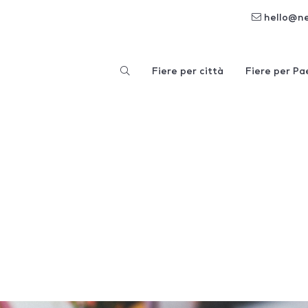
hello@n
Fiere per città
Fiere per Pa