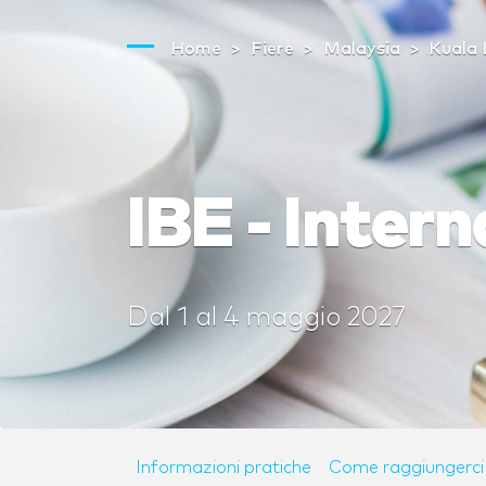
Home
Fiere
Malaysia
Kuala
IBE - Inter
Dal
1
al
4 maggio 2027
Informazioni pratiche
Come raggiungerci