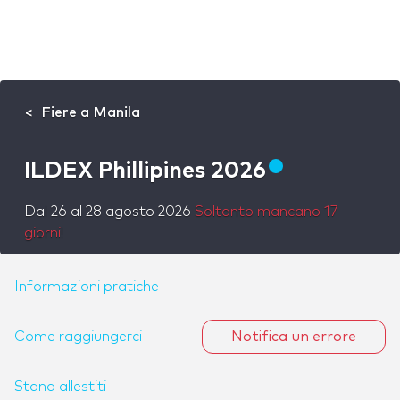
Fiere a Manila
ILDEX Phillipines 2026
Dal
26
al
28 agosto 2026
Soltanto mancano 17
giorni!
Informazioni pratiche
Come raggiungerci
Notifica un errore
Stand allestiti