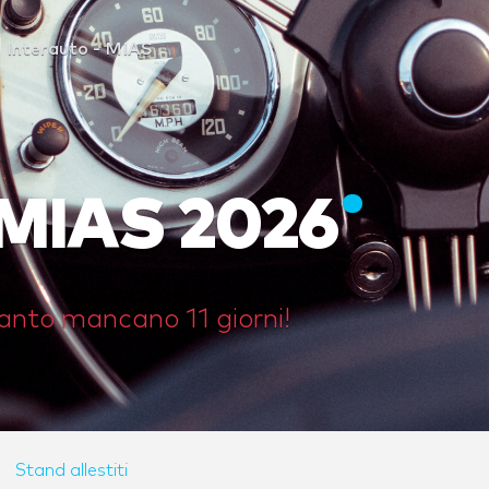
Interauto - MIAS
- MIAS 2026
anto mancano 11 giorni!
Stand allestiti