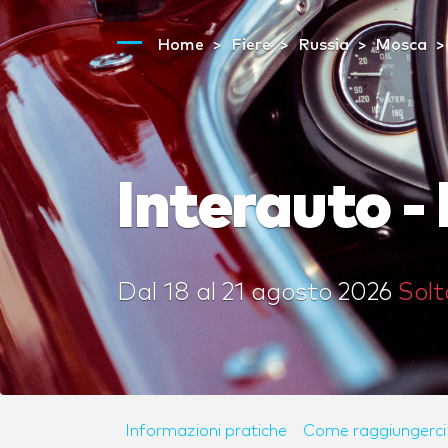
Home
Fiere
Russia
Mosca
Interauto 
Dal
18
al
21 agosto 2026
Solt
Informazioni pratiche
Come raggiungerci