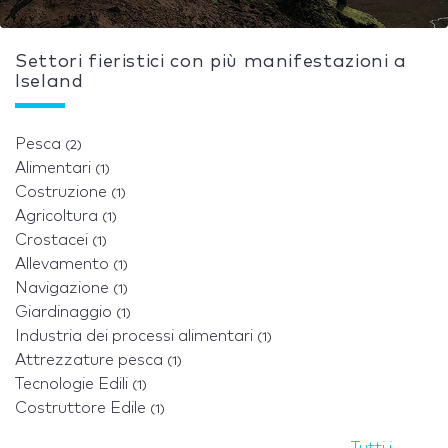
Settori fieristici con più manifestazioni a
Iseland
Pesca
(2)
Alimentari
(1)
Costruzione
(1)
Agricoltura
(1)
Crostacei
(1)
Allevamento
(1)
Navigazione
(1)
Giardinaggio
(1)
Industria dei processi alimentari
(1)
Attrezzature pesca
(1)
Tecnologie Edili
(1)
Costruttore Edile
(1)
Tutti i