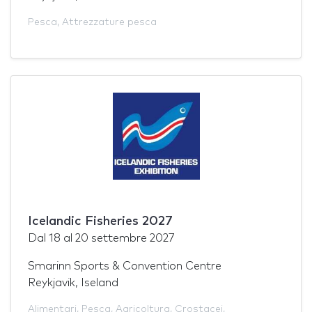
Pesca
,
Attrezzature pesca
Icelandic Fisheries 2027
Dal
18
al
20 settembre 2027
Smarinn Sports & Convention Centre
Reykjavik, Iseland
Alimentari
,
Pesca
,
Agricoltura
,
Crostacei
,