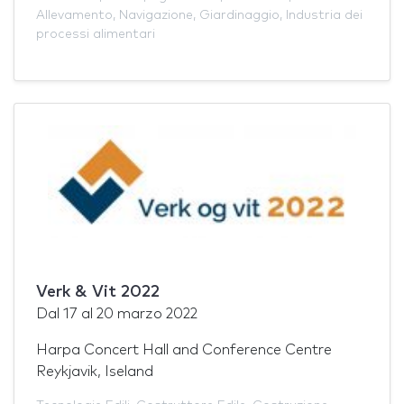
Allevamento
,
Navigazione
,
Giardinaggio
,
Industria dei
processi alimentari
Verk & Vit 2022
Dal
17
al
20 marzo 2022
Harpa Concert Hall and Conference Centre
Reykjavik, Iseland