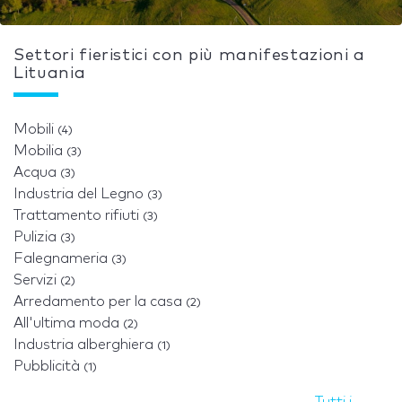
Settori fieristici con più manifestazioni a
Lituania
Mobili
(4)
Mobilia
(3)
Acqua
(3)
Industria del Legno
(3)
Trattamento rifiuti
(3)
Pulizia
(3)
Falegnameria
(3)
Servizi
(2)
Arredamento per la casa
(2)
All'ultima moda
(2)
Industria alberghiera
(1)
Pubblicità
(1)
Tutti i