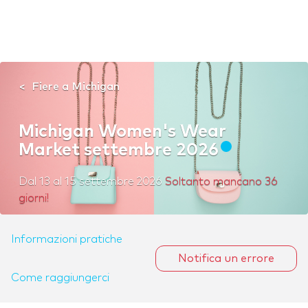
Fiere a Michigan
Michigan Women's Wear
Market settembre 2026
Dal
13
al
15 settembre 2026
Soltanto mancano 36
giorni!
Informazioni pratiche
Notifica un errore
Come raggiungerci