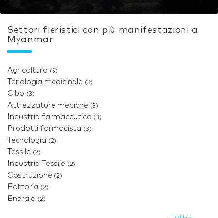
Settori fieristici con più manifestazioni a
Myanmar
Agricoltura
(5)
Tenologia medicinale
(3)
Cibo
(3)
Attrezzature mediche
(3)
Industria farmaceutica
(3)
Prodotti farmacista
(3)
Tecnologia
(2)
Tessile
(2)
Industria Tessile
(2)
Costruzione
(2)
Fattoria
(2)
Energia
(2)
Tutti i