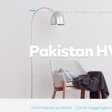
Home
Fiere
Pakistan
Lahor
Pakistan 
Dal
1
al
3 aprile 2027
Informazioni pratiche
Come raggiungerci