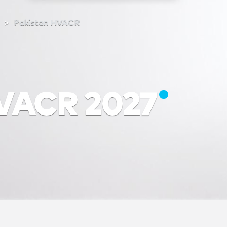
e
Pakistan HVACR
HVACR 2027