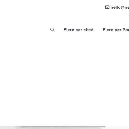
hello@n
Fiere per città
Fiere per Pa