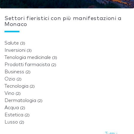
Settori fieristici con più manifestazioni a
Monaco
Salute
(3)
Inversioni
(3)
Tenologia medicinale
(3)
Prodotti farmacista
(2)
Business
(2)
Ozio
(2)
Tecnologia
(2)
Vino
(2)
Dermatologia
(2)
Acqua
(2)
Estetica
(2)
Lusso
(2)
Tutti i