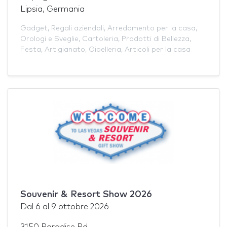
Lipsia, Germania
Gadget
,
Regali aziendali
,
Arredamento per la casa
,
Orologi e Sveglie
,
Cartoleria
,
Prodotti di Bellezza
,
Festa
,
Artigianato
,
Gioelleria
,
Articoli per la casa
Souvenir & Resort Show 2026
Dal
6
al
9 ottobre 2026
3150 Paradise Rd