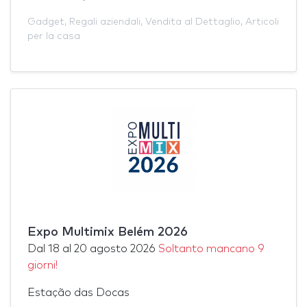
Gadget
,
Regali aziendali
,
Vendita al Dettaglio
,
Articoli
per la casa
Expo Multimix Belém 2026
Dal
18
al
20 agosto 2026
Soltanto mancano 9
giorni!
Estação das Docas