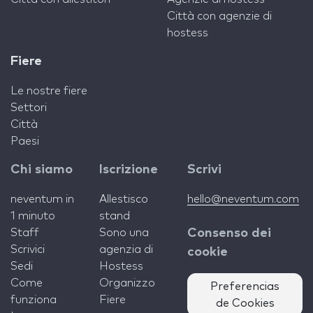
Città con agenzie di
hostess
Fiere
Le nostre fiere
Settori
Città
Paesi
Chi siamo
Iscrizione
Scrivi
neventum in
Allestisco
hello@neventum.com
1 minuto
stand
Staff
Sono una
Consenso dei
Scrivici
agenzia di
cookie
Sedi
Hostess
Come
Organizzo
Preferencias
funziona
Fiere
de Cookies