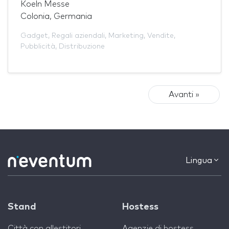
Koeln Messe
Colonia, Germania
Gadget
,
Regali aziendali
,
Marketing
,
Vendite
,
Pubblicità
,
Distribuzione
Avanti »
Lingua
Stand
Hostess
Città con allestitori
Agenzie di hostess