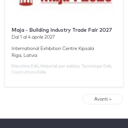
Maja - Building Industry Trade Fair 2027
Dal
1
al
4 aprile 2027
International Exhibition Centre Kipsala
Riga, Latvia
Macchine Edili
,
Materiali per edilizia
,
Tecnologie Edili
,
Costruttore Edile
Avanti »