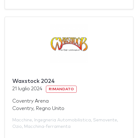
Waxstock 2024
21 luglio 2024
RIMANDATO
Coventry Arena
Coventry, Regno Unito
Macchine
,
Ingegneria Automobilistica
,
Semovente
,
Ozio
,
Macchina-ferramenta