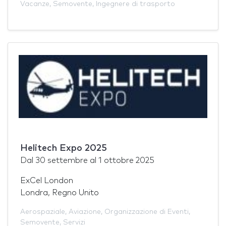
Vacanze
,
Semovente
,
Ingegnere di trasporto
Helitech Expo 2025
Dal
30 settembre
al
1 ottobre 2025
ExCel London
Londra, Regno Unito
Aerospaziale
,
Aviazione
,
Organizzazione di Eventi
,
Semovente
,
Servizi