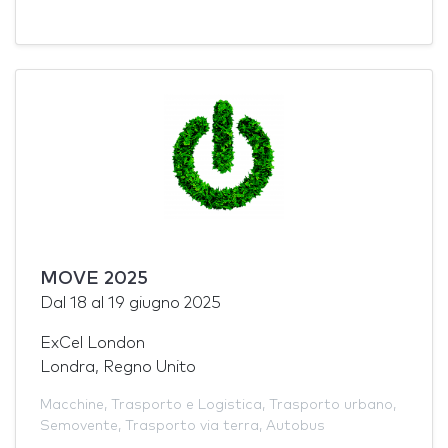
MOVE 2025
Dal
18
al
19 giugno 2025
ExCel London
Londra, Regno Unito
Macchine
,
Trasporto e Logistica
,
Trasporto urbano
,
Semovente
,
Trasporto via terra
,
Autobus