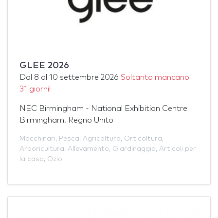
GLEE 2026
Dal
8
al
10 settembre 2026
Soltanto mancano
31 giorni!
NEC Birmingham - National Exhibition Centre
Birmingham, Regno Unito
Macchinari
,
Pesca
,
Agricoltura
,
Orticoltura
,
Arboricultura
,
Allevamento
,
Giardinaggio
,
Articoli per
la casa
,
Ozio