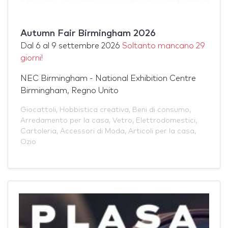
Autumn Fair Birmingham 2026
Dal
6
al
9 settembre 2026
Soltanto mancano 29
giorni!
NEC Birmingham - National Exhibition Centre
Birmingham, Regno Unito
Giocattoli
,
Hobbistica creativa
,
Beni di consumo
,
Arredamento per la casa
,
Vetro
,
Elettrodomestici
,
Cartoleria
,
Accessori di Moda
,
Articoli per la casa
,
Ozio