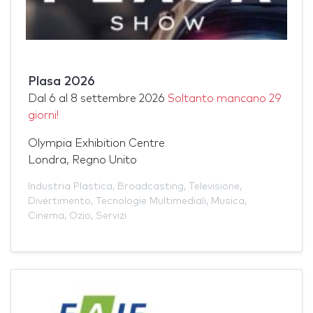
Plasa 2026
Dal
6
al
8 settembre 2026
Soltanto mancano 29
giorni!
Olympia Exhibition Centre
Londra, Regno Unito
Industria Plastica
,
Broadcasting
,
Televisione
,
Divertimento
,
Tecnologie Multimediali
,
Musica
,
Cinema
,
Ozio
,
Servizi