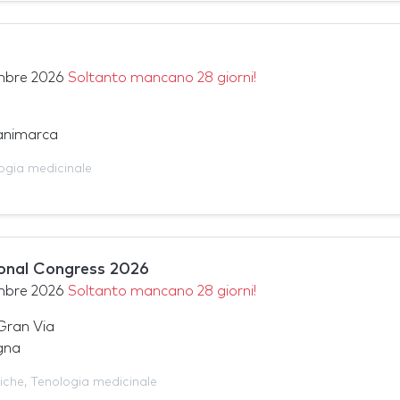
mbre 2026
Soltanto mancano 28 giorni!
animarca
ogia medicinale
onal Congress 2026
mbre 2026
Soltanto mancano 28 giorni!
Gran Via
gna
iche
,
Tenologia medicinale