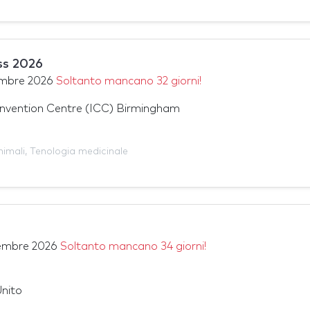
s 2026
embre 2026
Soltanto mancano 32 giorni!
onvention Centre (ICC) Birmingham
imali
,
Tenologia medicinale
embre 2026
Soltanto mancano 34 giorni!
nito