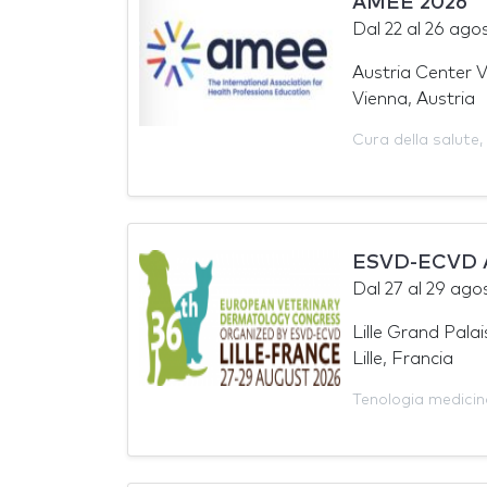
AMEE 2026
Dal
22
al
26 ago
Austria Center 
Vienna, Austria
Cura della salute
,
ESVD-ECVD A
Dal
27
al
29 ago
Lille Grand Palai
Lille, Francia
Tenologia medicin