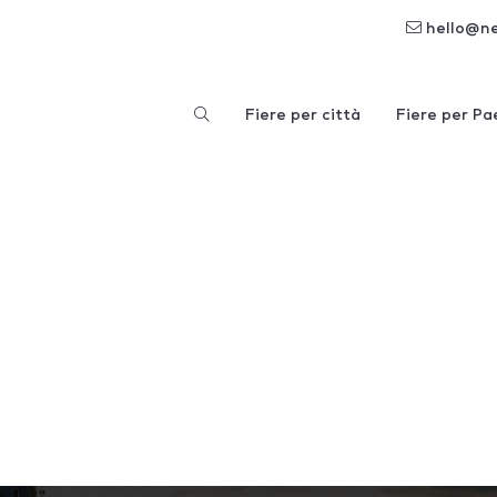
hello@n
Fiere per città
Fiere per Pa