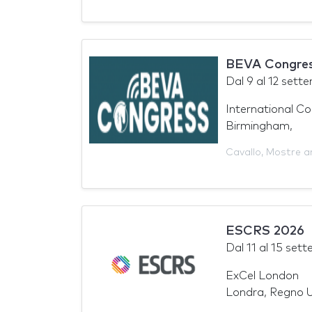
BEVA Congres
Dal
9
al
12 sett
International C
Birmingham,
Cavallo
,
Mostre an
ESCRS 2026
Dal
11
al
15 sett
ExCel London
Londra, Regno U