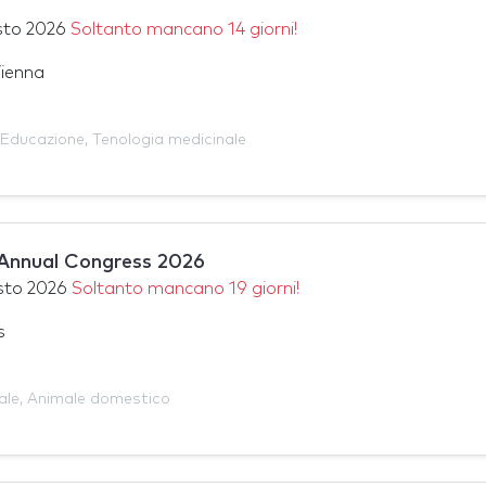
sto 2026
Soltanto mancano 14 giorni!
Vienna
Educazione
,
Tenologia medicinale
nnual Congress 2026
sto 2026
Soltanto mancano 19 giorni!
s
ale
,
Animale domestico