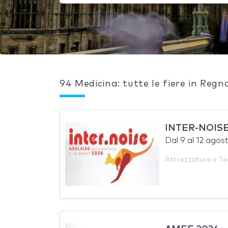
94 Medicina: tutte le fiere in Regn
INTER-NOISE
Dal
9
al
12 agos
Attrezzature e Te