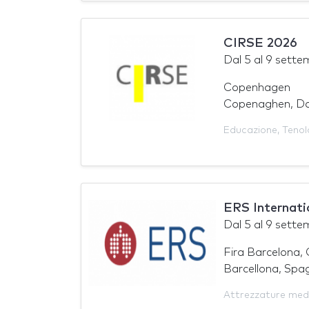
CIRSE 2026
Dal
5
al
9 sette
Copenhagen
Copenaghen, D
Educazione
,
Tenol
ERS Internati
Dal
5
al
9 sette
Fira Barcelona, 
Barcellona, Spa
Attrezzature med