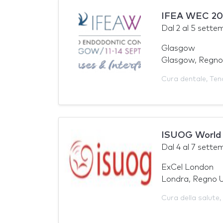
IFEA WEC 20
Dal
2
al
5 sette
Glasgow
Glasgow, Regno
Cura dentale
,
Ten
ISUOG World 
Dal
4
al
7 sette
ExCel London
Londra, Regno U
Cura della salute
,