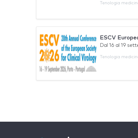
Tenologia medicin
ESCV European
Dal
16
al
19 set
Tenologia medicin