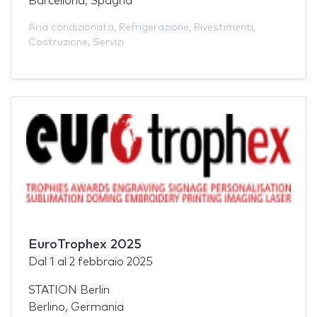
Barcellona, Spagna
Aria condizionata
,
Refrigerazione
,
Rivestimenti
,
Costruzione
,
Servizi
EuroTrophex 2025
Dal
1
al
2 febbraio 2025
STATION Berlin
Berlino, Germania