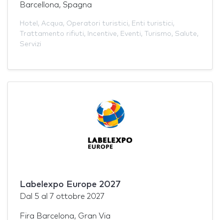
Barcellona, Spagna
Hotel
,
Acqua
,
Operatori turistici
,
Enti turistici
,
Trattamento rifiuti
,
Incentive
,
Eventi
,
Turismo
,
Salute
,
Servizi
Labelexpo Europe 2027
Dal
5
al
7 ottobre 2027
Fira Barcelona, Gran Via