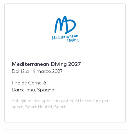
Mediterranean Diving 2027
Dal
12
al
14 marzo 2027
Fira de Cornellà
Barcellona, Spagna
Abbigliamento sport acquatici
,
Attrezzature per
sport
,
Sport Nautici
,
Sport