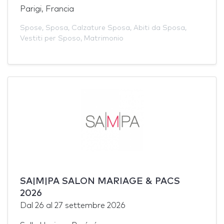
Parigi, Francia
Spose
,
Sposa
,
Calzature Sposa
,
Abiti da Sposa
,
Vestiti per Sposo
,
Matrimonio
SA|M|PA SALON MARIAGE & PACS
2026
Dal
26
al
27 settembre 2026