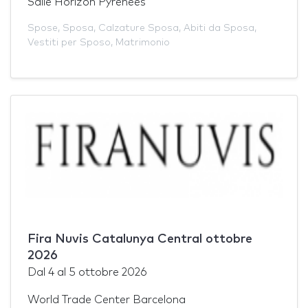
Salle Horizon Pyrénées
Spose
,
Sposa
,
Calzature Sposa
,
Abiti da Sposa
,
Vestiti per Sposo
,
Matrimonio
Fira Nuvis Catalunya Central ottobre
2026
Dal
4
al
5 ottobre 2026
World Trade Center Barcelona