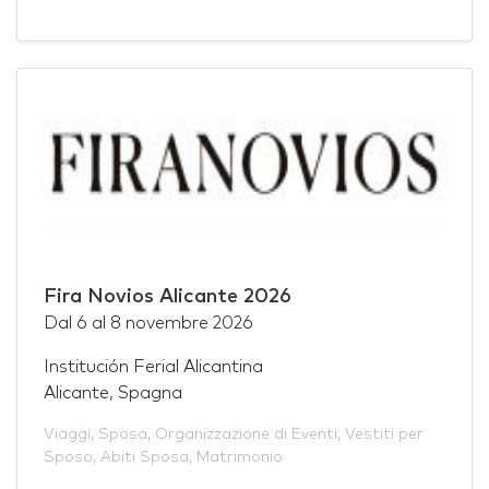
Fira Novios Alicante 2026
Dal
6
al
8 novembre 2026
Institución Ferial Alicantina
Alicante, Spagna
Viaggi
,
Sposa
,
Organizzazione di Eventi
,
Vestiti per
Sposo
,
Abiti Sposa
,
Matrimonio