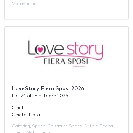
Matrimonio
LoveStory Fiera Sposi 2026
Dal
24
al
25 ottobre 2026
Chieti
Chiete, Italia
Catering
,
Sposa
,
Calzature Sposa
,
Auto d'Epoca
,
Eventi
,
Matrimonio