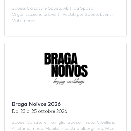
Sposa
,
Calzature Sposa
,
Abiti da Sposa
,
Organizzazione di Eventi
,
Vestiti per Sposo
,
Eventi
,
Matrimonio
Braga Noivos 2026
Dal
23
al
25 ottobre 2026
Spose
,
Calzature
,
Famiglia
,
Sposa
,
Festa
,
Gioelleria
,
All'ultima moda
,
Mobilia
,
Industria alberghiera
,
Mice
,