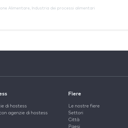
ione Alimentare
,
Industria dei processi alimentari
ess
Fiere
ie di hostess
Le nostre fiere
con agenzie di hostess
Settori
Città
Paesi