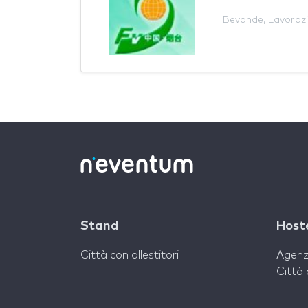
Bevande
,
Lavoraz
Stand
Host
Città con allestitori
Agenz
Città 