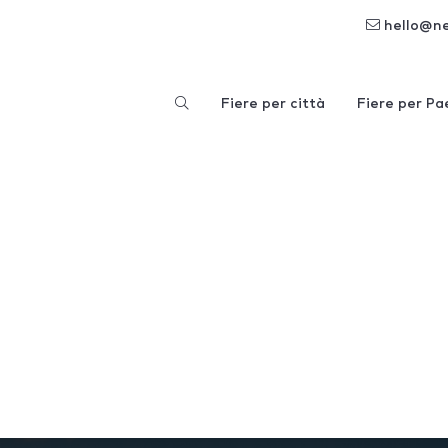
hello@n
Fiere per città
Fiere per Pa