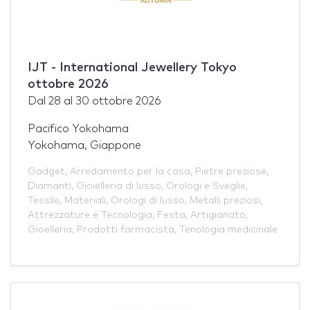
IJT - International Jewellery Tokyo
ottobre 2026
Dal
28
al
30 ottobre 2026
Pacifico Yokohama
Yokohama, Giappone
Gadget
,
Arredamento per la casa
,
Pietre preziose
,
Diamanti
,
Gioielleria di lusso
,
Orologi e Sveglie
,
Tessile
,
Materiali
,
Orologi di lusso
,
Metalli preziosi
,
Attrezzature e Tecnologia
,
Festa
,
Artigianato
,
Gioelleria
,
Prodotti farmacista
,
Tenologia medicinale