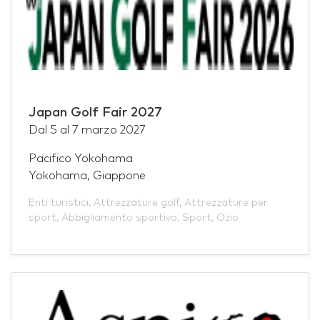
Japan Golf Fair 2027
Dal
5
al
7 marzo 2027
Pacifico Yokohama
Yokohama, Giappone
Enti turistici
,
Attrezzature golf
,
Attrezzature per
sport
,
Abbigliamento sportivo
,
Sport
,
Ozio