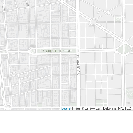
Leaflet
| Tiles © Esri — Esri, DeLorme, NAVTEQ