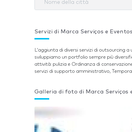
Servizi di Marca Serviços e Evento
L'aggiunta di diversi servizi di outsourcing a 
parcheggiatori, volantinaggio, pulizia polveri lav
sviluppiamo un portfolio sempre più divers
attività: pulizia e Ordinanza di conservazione,
servizi di supporto amministrativo, Tempora
Galleria di foto di Marca Serviços