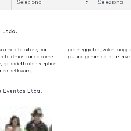
s Ltda.
un unico fornitore, noi
oro, volontari, Bagnini e
ificato dimostrando come
più una gamma di altri serv
 gli addetti alla reception,
nea del lavoro,
 e Eventos Ltda.