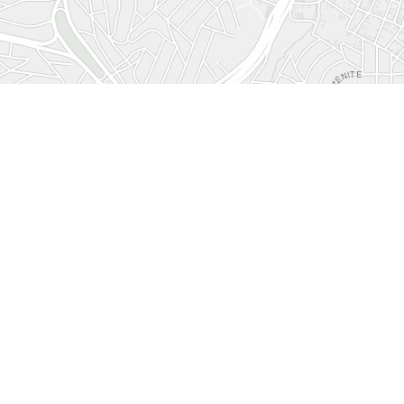
dare un voto
o il tuo stand per favore dicci qual’è la
.