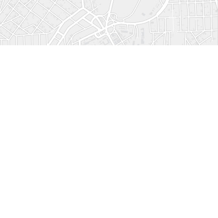
Leaflet
| Tiles © Esri — Esri, DeLorme, NAVTEQ