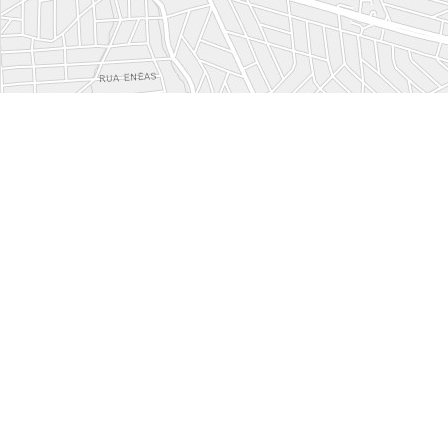
Fare una recensione
Clicca per 
Se Marca Serviços e Eventos Ltda. ha costruit
tua impressione sul suo lavoro.
La tua opinione è molto utile per i nostri user