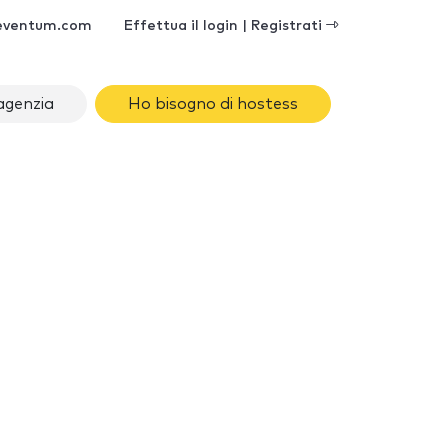
eventum.com
Effettua il login | Registrati
agenzia
Ho bisogno di hostess