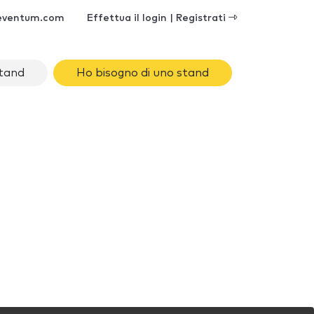
eventum.com
Effettua il login | Registrati
stand
Ho bisogno di uno stand