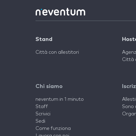
Stand
Host
Città con allestitori
Agenz
Città 
Chi siamo
Iscri
neventum in 1 minuto
Allest
Staff
Sono 
Scrivici
Organ
Sedi
Come funziona
Lavora con noi