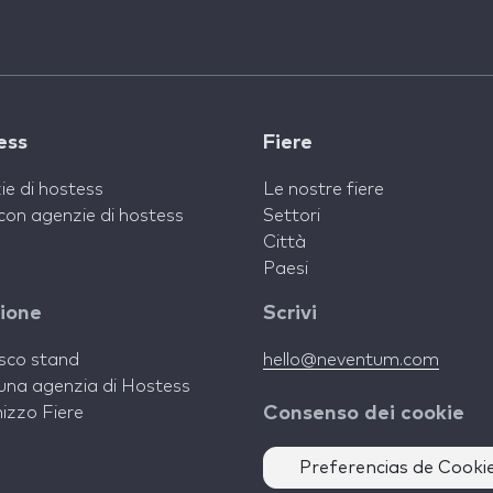
ess
Fiere
ie di hostess
Le nostre fiere
con agenzie di hostess
Settori
Città
Paesi
zione
Scrivi
isco stand
hello@neventum.com
una agenzia di Hostess
izzo Fiere
Consenso dei cookie
Preferencias de Cooki