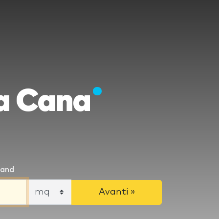
a Cana
tand
Unità
Avanti »