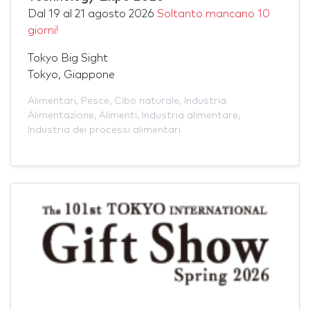
Dal
19
al
21 agosto 2026
Soltanto mancano 10
giorni!
Tokyo Big Sight
Tokyo, Giappone
Alimentari
,
Pesce
,
Cibo naturale
,
Industria
Alimentazione
,
Alimenti
,
Industria alimentare
,
Industria dei processi alimentari