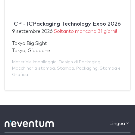
ICP - ICPackaging Technology Expo 2026
9 settembre 2026
Soltanto mancano 31 giorni!
Tokyo Big Sight
Tokyo, Giappone
Materiale Imballaggio
,
Design di Packaging
,
Macchinaria stampa
,
Stampa
,
Packaging
,
Stampa e
Grafica
Lingua