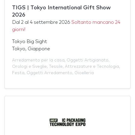
TIGS | Tokyo International Gift Show
2026
Dal
2
al
4 settembre 2026
Soltanto mancano 24
giorni!
Tokyo Big Sight
Tokyo, Giappone
Arredamento per la casa
,
Oggetti Artigianato
,
Orologi e Sveglie
,
Tessile
,
Attrezzature e Tecnologia
,
Festa
,
Oggetti Arredamento
,
Gioelleria