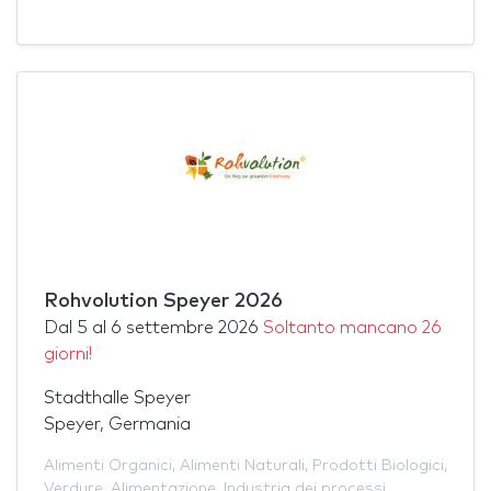
Rohvolution Speyer 2026
Dal
5
al
6 settembre 2026
Soltanto mancano 26
giorni!
Stadthalle Speyer
Speyer, Germania
Alimenti Organici
,
Alimenti Naturali
,
Prodotti Biologici
,
Verdure
,
Alimentazione
,
Industria dei processi