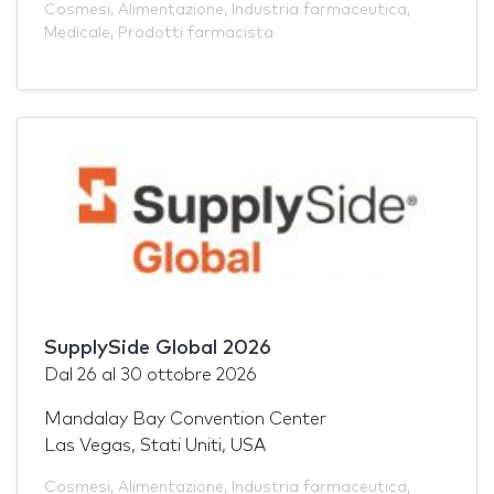
Cosmesi
,
Alimentazione
,
Industria farmaceutica
,
Medicale
,
Prodotti farmacista
SupplySide Global 2026
Dal
26
al
30 ottobre 2026
Mandalay Bay Convention Center
Las Vegas, Stati Uniti, USA
Cosmesi
,
Alimentazione
,
Industria farmaceutica
,