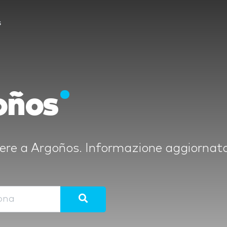
s
oños
 fiere a Argoños. Informazione aggiornata