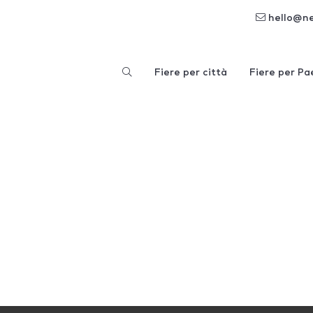
hello@n
Fiere per città
Fiere per Pa