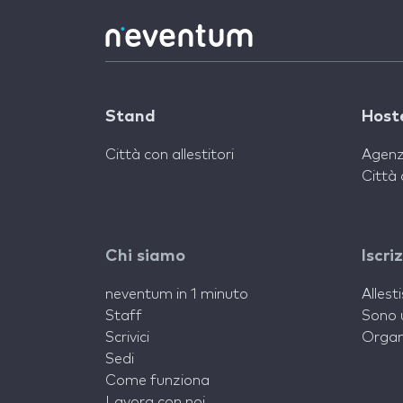
Stand
Host
Città con allestitori
Agenz
Città 
Chi siamo
Iscri
neventum in 1 minuto
Allest
Staff
Sono 
Scrivici
Organ
Sedi
Come funziona
Lavora con noi