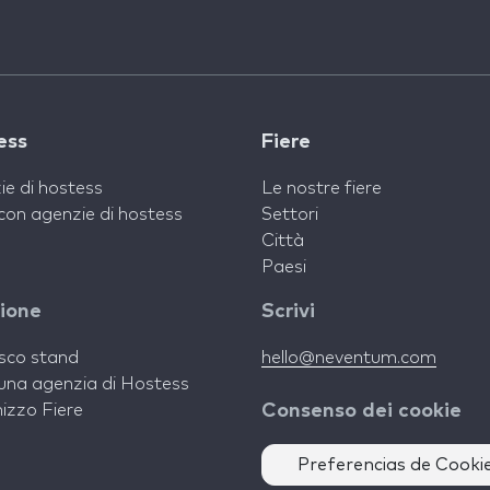
ess
Fiere
ie di hostess
Le nostre fiere
con agenzie di hostess
Settori
Città
Paesi
zione
Scrivi
isco stand
hello@neventum.com
una agenzia di Hostess
izzo Fiere
Consenso dei cookie
Preferencias de Cooki