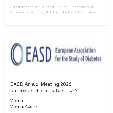
Arredamento per la casa
,
Design
,
Gastronomia
,
Attrezzature Hotel
,
Mobilia
,
Industria alberghiera
EASD Annual Meeting 2026
Dal
28 settembre
al
2 ottobre 2026
Vienna
Vienna, Austria