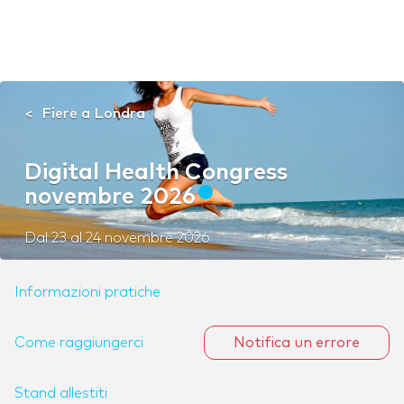
Fiere a Londra
Digital Health Congress
novembre 2026
Dal
23
al
24 novembre 2026
Informazioni pratiche
Come raggiungerci
Notifica un errore
Stand allestiti