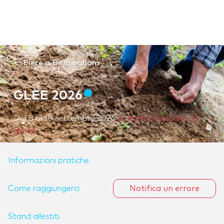
Fiere a Birmingham
GLEE 2026
Dal
8
al
10 settembre 2026
Soltanto mancano 31
giorni!
Informazioni pratiche
Come raggiungerci
Notifica un errore
Stand allestiti