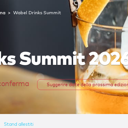
ona
Wabel Drinks Summit
ks Summit 202
 conferma
Suggerire date della prossima edizi
Stand allestiti