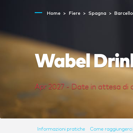
Home
Fiere
Spagna
Barcell
Wabel Drin
Apr 2027 - Date in attesa di
Informazioni pratiche
Come raggiungerci