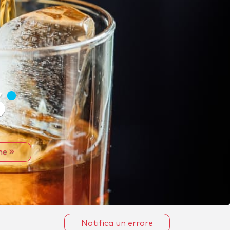
6
one
Notifica un errore