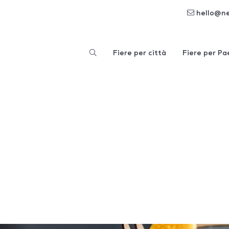
hello@n
Fiere per città
Fiere per Pa