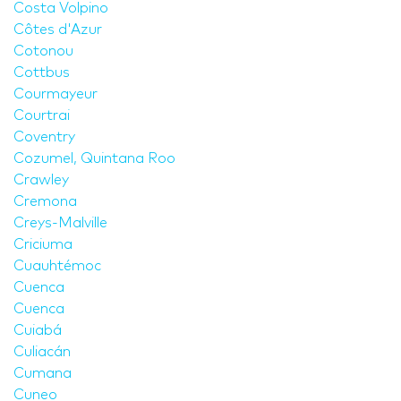
Costa Volpino
Côtes d'Azur
Cotonou
Cottbus
Courmayeur
Courtrai
Coventry
Cozumel, Quintana Roo
Crawley
Cremona
Creys-Malville
Criciuma
Cuauhtémoc
Cuenca
Cuenca
Cuiabá
Culiacán
Cumana
Cuneo