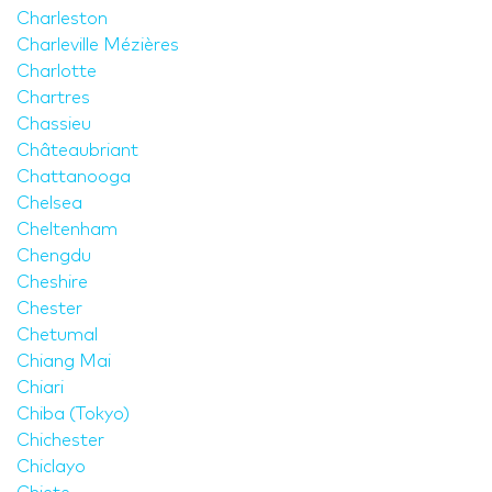
Charleston
Charleville Mézières
Charlotte
Chartres
Chassieu
Châteaubriant
Chattanooga
Chelsea
Cheltenham
Chengdu
Cheshire
Chester
Chetumal
Chiang Mai
Chiari
Chiba (Tokyo)
Chichester
Chiclayo