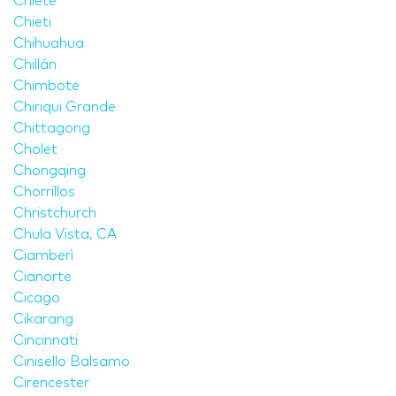
Chiete
Chieti
Chihuahua
Chillán
Chimbote
Chiriqui Grande
Chittagong
Cholet
Chongqing
Chorrillos
Christchurch
Chula Vista, CA
Ciamberì
Cianorte
Cicago
Cikarang
Cincinnati
Cinisello Balsamo
Cirencester