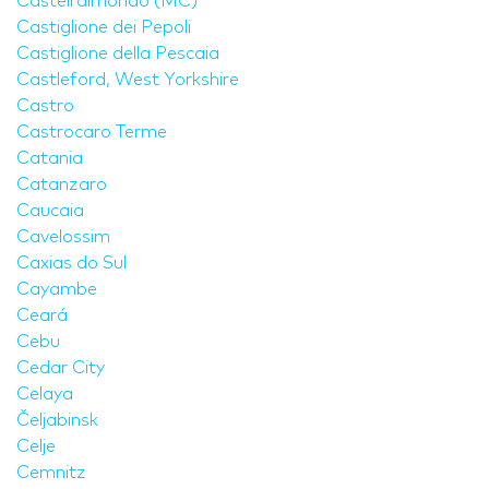
Castelraimondo (MC)
Castiglione dei Pepoli
Castiglione della Pescaia
Castleford, West Yorkshire
Castro
Castrocaro Terme
Catania
Catanzaro
Caucaia
Cavelossim
Caxias do Sul
Cayambe
Ceará
Cebu
Cedar City
Celaya
Čeljabinsk
Celje
Cemnitz