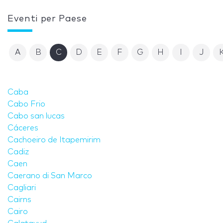
Eventi per Paese
A
B
C
D
E
F
G
H
I
J
Caba
Cabo Frio
Cabo san lucas
Cáceres
Cachoeiro de Itapemirim
Cadiz
Caen
Caerano di San Marco
Cagliari
Cairns
Cairo