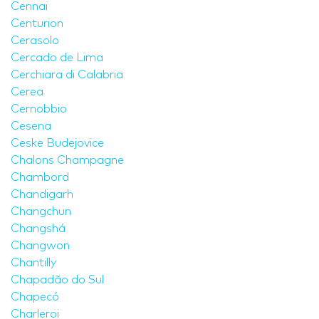
Cennai
Centurion
Cerasolo
Cercado de Lima
Cerchiara di Calabria
Cerea
Cernobbio
Cesena
Ceske Budejovice
Chalons Champagne
Chambord
Chandigarh
Changchun
Changshá
Changwon
Chantilly
Chapadão do Sul
Chapecó
Charleroi