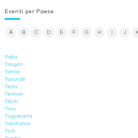
Eventi per Paese
A
B
C
D
E
F
G
H
I
J
Yalta
Yangon
Yantai
Yaoundé
Yecla
Yerevan
Yibuti
Yiwu
Yogyakarta
Yokohama
York